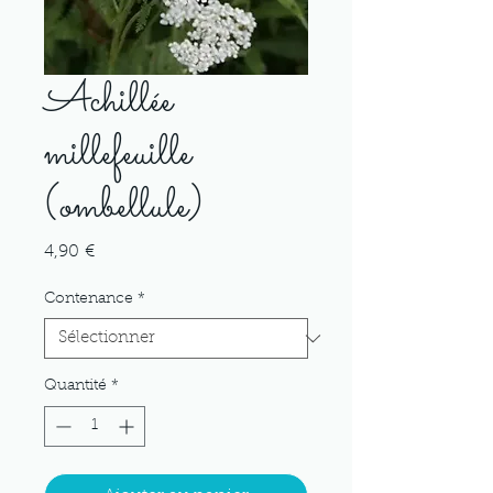
Achillée
millefeuille
(ombellule)
Prix
4,90 €
Contenance
*
Quantité
*