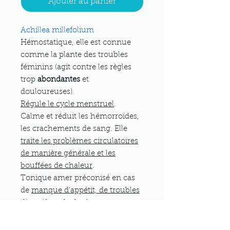
Ajouter au panier
Achillea millefolium
Hémostatique, elle est connue
comme la plante des troubles
féminins (agit contre les règles
trop
abondantes
et
douloureuses).
Régule le cycle menstruel
.
Calme et réduit les hémorroïdes,
les crachements de sang. Elle
traite les problèmes circulatoires
de manière générale et les
bouffées de chaleur
.
Tonique amer préconisé en cas
de
manque d'appétit, de troubles
digestifs et de douleurs
abdominales
.
En infusion: 30 à 50g de sommité