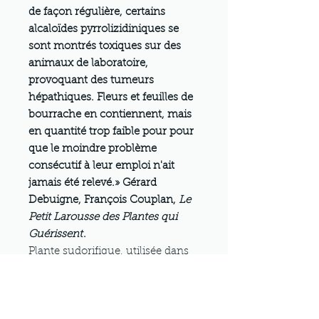
de façon régulière, certains
alcaloïdes pyrrolizidiniques se
sont montrés toxiques sur des
animaux de laboratoire,
provoquant des tumeurs
hépathiques. Fleurs et feuilles de
bourrache en contiennent, mais
en quantité trop faible pour pour
que le moindre problème
consécutif à leur emploi n'ait
jamais été relevé.» Gérard
Debuigne, François Couplan,
Le
Petit Larousse des Plantes qui
Guérissent
.
Plante sudorifique, utilisée dans
les cas où il est bon de provoquer
la sueur (refroidissement, rhume,
bronchite, et rhumatisme), fait