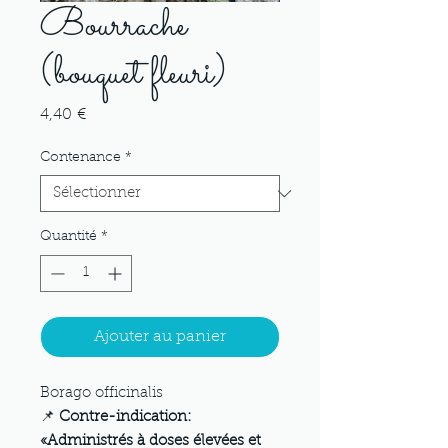
Bourrache
(bouquet fleuri)
Prix
4,40 €
Contenance
*
Quantité
*
Ajouter au panier
Borago officinalis
📌
Contre-indication:
«Administrés à doses élevées et