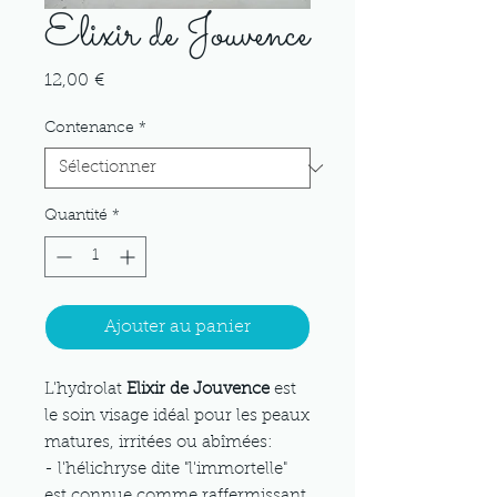
Elixir de Jouvence
Prix
12,00 €
Contenance
*
Quantité
*
Ajouter au panier
L'hydrolat
Elixir de Jouvence
est
le soin visage idéal pour les peaux
matures, irritées ou abîmées:
- l'hélichryse dite "l'immortelle"
est connue comme raffermissant