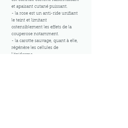
et apaisant cutané puissant.
- la rose est un anti-ride unifiant
le teint et limitant
ostensiblement les effets de la
couperose notamment.
- la carotte sauvage, quant à elle,
régénère les cellules de
l'épiderme.
La combinaison de ces 3 plantes
agissent pour une
peau ferme,
lumineuse, régénérée
.
À utiliser en nettoyant visage, en
lotion tonique et à ajouter au soin
quotidien pour profiter des
bienfaits de l'Elixir de Jouvence
en profondeur.