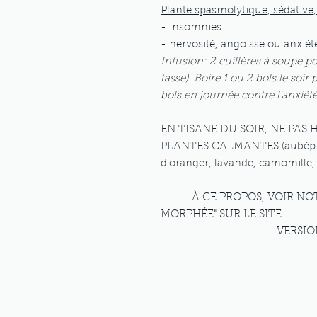
Plante spasmolytique, sédative
- insomnies.
- nervosité, angoisse ou anxiét
Infusion: 2 cuillères à soupe pou
tasse). Boire 1 ou 2 bols le soi
bols en journée contre l'anxiét
EN TISANE DU SOIR, NE PAS 
PLANTES CALMANTES (aubépine, p
d'oranger, lavande, camomille, 
À CE PROPOS, VOIR NO
MORPHÉE" SUR LE SITE
VERSION DISPONI