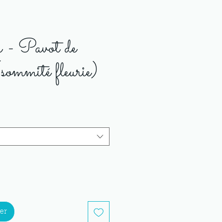
a - Pavot de
(sommité fleurie)
er