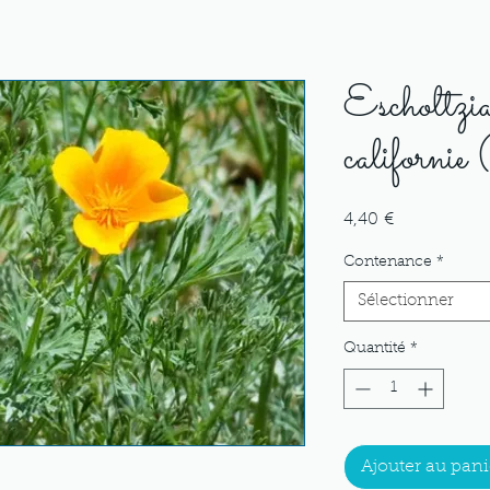
Escholtzi
californie 
Prix
4,40 €
Contenance
*
Sélectionner
Quantité
*
Ajouter au pani