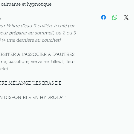
, calmante et hypnotique
:
é.
r ½ litre d'eau (1 cuillère à café par
r pour préparer au sommeil, ou 2 ou 3
é (+ une dernière au coucher).
HÉSITER À L'ASSOCIER À D'AUTRES
assiflore, verveine, tilleul, fleur
etc).
TRE MÉLANGE "LES BRAS DE
BLE EN HYDROLAT