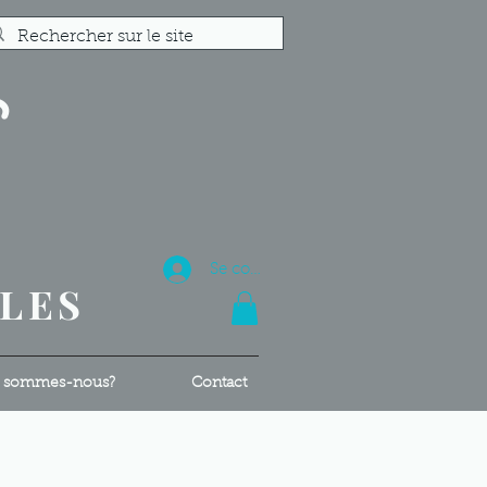
S
R
Se connecter
ALES
 sommes-nous?
Contact