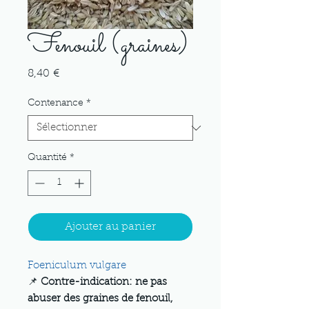
Fenouil (graines)
Prix
8,40 €
Contenance
*
Quantité
*
Ajouter au panier
Foeniculum vulgare
📌
Contre-indication: ne pas
abuser des graines de fenouil,