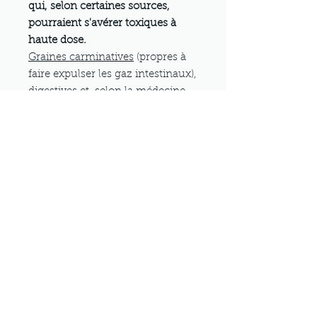
qui, selon certaines sources,
pourraient s'avérer toxiques à
haute dose.
Graines carminatives
(propres à
faire expulser les gaz intestinaux),
digestives
et, selon la médecine
populaire,
galactogènes
:
- combattent l'aérophagie.
- facilitent la digestion.
- activent la montée de lait
Infusion: 1 cuillère à café de
graines par tasse, infusion 10
minutes. Boire après le repas.
Mentions légales Conditions d'utilisation
Politique de confidentialité
Politique en
matière de cookies