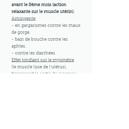
avant le 8ème mois (action
relaxante sur le muscle utérin).
Astringente
:
- en gargarismes contre les maux
de gorge.
- bain de bouche contre les
aphtes.
- contre les diarrhées.
Effet tonifiant sur le myomètre
(le muscle lisse de l'utérus),
favoriserait la sortie du nouveau-
né en accroissant la force des
contractions.
Infusion: 40 à 50g de feuilles par
litre d'eau, infusion 10 minutes.
Boire 3 ou 4 tasses à thé par jour.
Pour préparer le muscle utérin, 1
tasse matin et soir à partir du