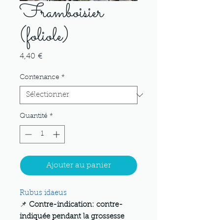
Framboisier
(foliole)
Prix
4,40 €
Contenance
*
Quantité
*
Ajouter au panier
Rubus idaeus
📌
Contre-indication: contre-
indiquée pendant la grossesse