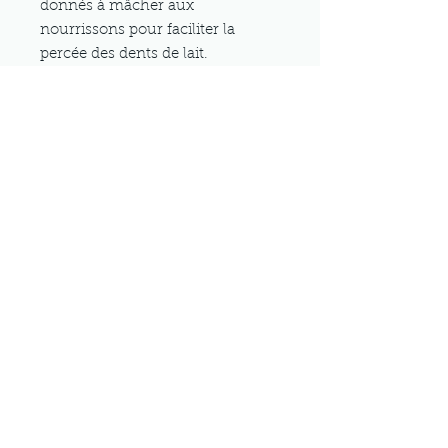
donnés à mâcher aux
nourrissons pour faciliter la
percée des dents de lait.
Macération: 3 cuillère à café de
racine séchée pour 1 tasse d'eau à
peine tiède. Laisser reposer 1 à 2
heures puis filtrer. Réchauffer
légèrement avant de boire 1 à 2
tasses par jour.
Décoction: faire bouillir 25g de
racine concassée dans 1/2 litre
d'eau pendant 5 minutes puis
filtrer. À utiliser en gargarismes
ou bains de bouche pour les
affections bucco-dentaires ou en
compresse pour les affections
cutanées, plusieurs fois par jour.