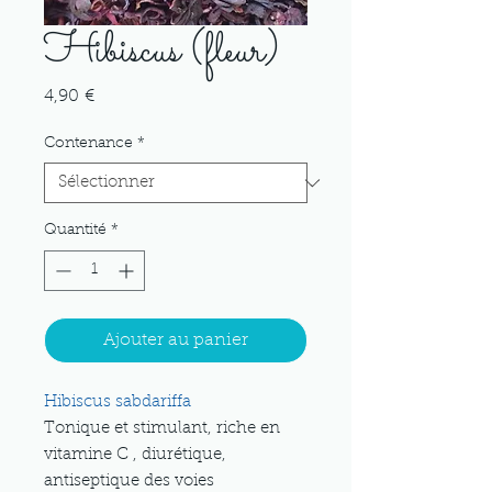
Hibiscus (fleur)
Prix
4,90 €
Contenance
*
Quantité
*
Ajouter au panier
Hibiscus sabdariffa
Tonique et stimulant, riche en
vitamine C , diurétique,
antiseptique des voies