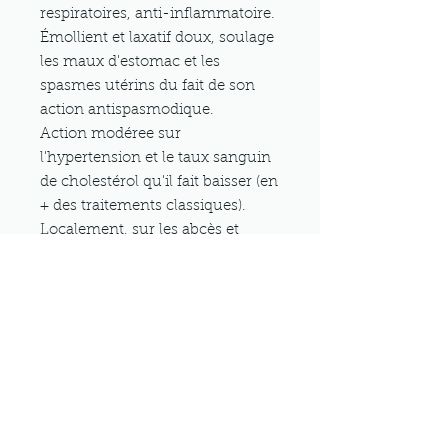
respiratoires, anti-inflammatoire.
Émollient et laxatif doux, soulage
les maux d'estomac et les
spasmes utérins du fait de son
action antispasmodique.
Action modéree sur
l'hypertension et le taux sanguin
de cholestérol qu'il fait baisser (en
+ des traitements classiques).
Localement, sur les abcès et
l'eczéma suintant.
Infusion: 1 cuillère à soupe par
bol, infusion 10 minutes, ou faire
macérer 3 heures à froid. Boire
chaud ou froid.
Décoction pour compresse: 15 g
par litre, ébullition 20 minutes,
appliquer en compresse 2 à 3 fois
par jour.