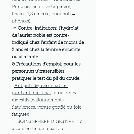
Principes actifs: a-terpinéol,
linalol, 1,8 cinéole, eugénol (→
phénols).
📌
Contre-indication: l'hydrolat
de laurier noble est contre-
indiqué chez l'enfant de moins de
3 ans et chez la femme enceinte
ou allaitante.
& Précautions d'emploi: pour les
personnes ultrasensibles,
pratiquer le test du pli du coude.
.
Antiputride, carminatif et
purifiant intestinal
: problèmes
digestifs (ballonnements,
flatulences, ventre gonflé ou foie
fatigué):.
→ SOINS SPHERE DIGESTIVE: 1 c.
à café en fin de repas ou