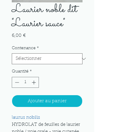
Laurier noble dit
"Laurier sauce"
Prix
6,00 €
Contenance
*
Quantité
*
Ajouter au panier
laurus nobilis
HYDROLAT de feuilles de laurier
noble / voie orale - voie cutanée