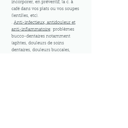
incorporer, en préventif, la c. à
café dans vos plats ou vos soupes
(lentilles, etc).
.
Anti-infectieux, antidouleur et
anti-inflammatoire
: problèmes
bucco-dentaires notamment
(aphtes, douleurs de soins
dentaires, douleurs buccales,
haleine.
→ SOINS DE LA BOUCHE: en
bain de bouche, jusqu'à 4 fois par
jour.
.
Améliore la confiance en soi
,
avant une période d'examens par
exemple.
→ SOIN «PSCYCHO-
ÉMOTIONNEL»: en cure
énergétique, par voie orale, 3
semaines avant les examens, 2