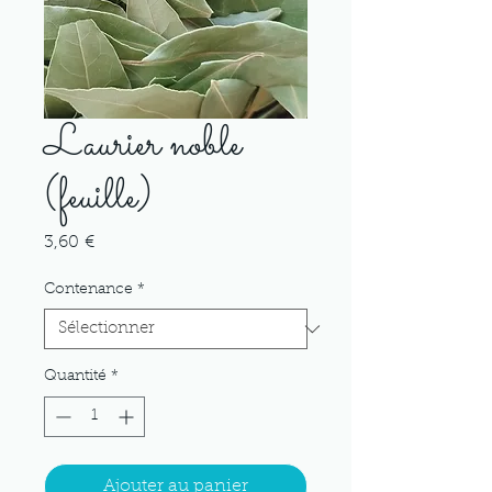
Laurier noble
(feuille)
Prix
3,60 €
Contenance
*
Quantité
*
Ajouter au panier