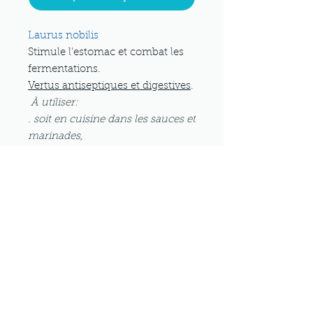
Laurus nobilis
Stimule l'estomac et combat les
fermentations.
Vertus antiseptiques et digestives
.
À utiliser:
. soit en cuisine dans les sauces et
marinades,
. soit en infusion: 16 à 30g de
feuilles par litre d'eau (1cuillère à
soupe de feuilles brisées pour un
bol, , infusion 10 minutes, 1 bol
après repas.
VERSION EN HYDROLAT SUR LE
SITE