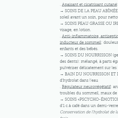
.
Apaisant et cicatrisant cutané
→ SOINS DE LA PEAU ABÎMÉE: e
soleil avant un soin, pour nett
→ SOINS PEAU GRASSE OU IRRI
visage, en lotion.
.
Anti-inflammatoire, antisepti
inducteur de sommeil
: douleur
enfants et des bébés.
→ SOINS DU NOURRISSON (genci
des dents): mélangé, à parts ég
pulvériser délicatement sur les f
→ BAIN DU NOURRISSON ET DE 
d'hydrolat dans l'eau
.
Régulateur neurovégétatif
: an
troubles du sommeil, maux de tê
→ SOINS «PSCYCHO-ÉMOTIONNEL
d'1 c.à café dans un demi-verre 
Conservation de l'hydrolat de 