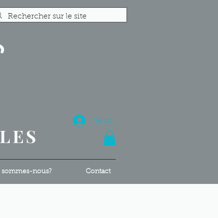
S
R
Se connecter
ALES
 sommes-nous?
Contact