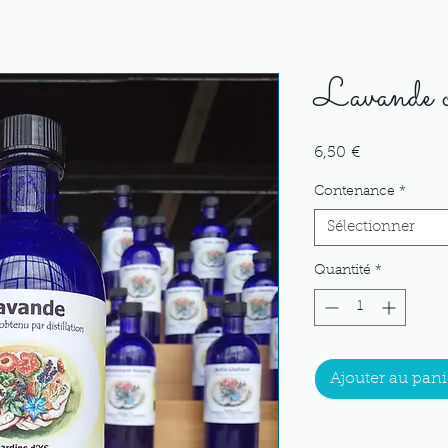
Lavande of
Prix
6,50 €
Contenance
*
Sélectionner
Quantité
*
Ajouter au pani