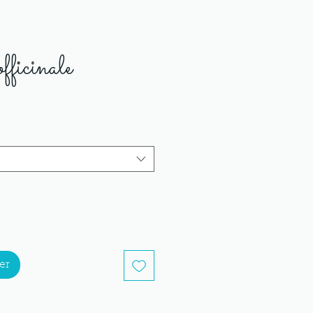
ficinale
er