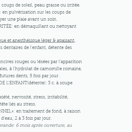
: coups de soleil, peau grasse ou irritée.
n pulvérisation sur les coups de
oyer une plaie avant un soin.
TÉE: en démaquillant ou nettoyant
que et anesthésique léger & apaisant,
s dentaires de l'enfant, détente des
ves rouges ou lésées par l'apparition
ales, à l'hydrolat de camomille romaine,
utures dents, 5 fois par jour .
L'ENFANT(détente): 3 c. à soupe
xiété, nervosité, stress, irritabilité,
te liés au stress.
»: en traitement de fond, à raison
d'eau, 2 à 3 fois par jour.
lavande: 6 mois après ouverture, au