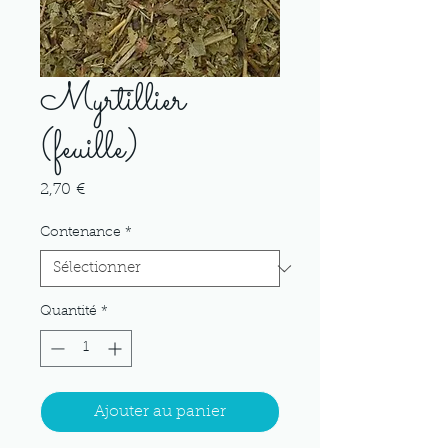
Myrtillier
(feuille)
Prix
2,70 €
Contenance
*
Quantité
*
Ajouter au panier