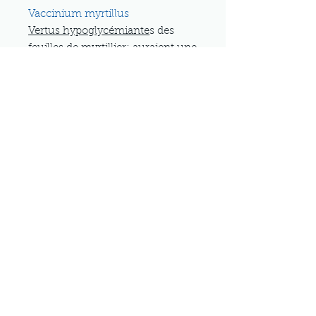
Vaccinium myrtillus
Vertus hypoglycémiante
s des
feuilles de myrtillier: auraient une
action sur certains diabètes.
Infusion: 1 cuillère à soupe de
feuilles pour un bol (ou une
poignée pour un litre d'eau),
infusion 10 minutes. 2 à 3 bols
par jour en dehors de repas
.
Mentions légales Conditions d'utilisation
Politique de confidentialité
Politique en
matière de cookies