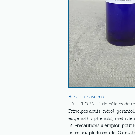
Rosa damascena
EAU FLORALE de pétales de ros
Principes actifs: nérol, géraniol
eugénol (→ phénols), méthyleu
📌
Précautions d'emploi: pour l
le test du pli du coude: 2 goutt