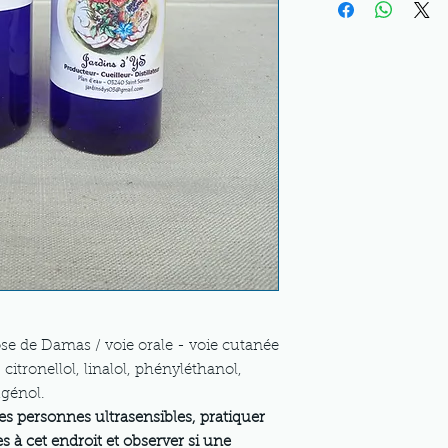
e de Damas / voie orale - voie cutanée
, citronellol, linalol, phényléthanol,
génol.
es personnes ultrasensibles, pratiquer
es à cet endroit et observer si une