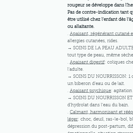
rougeur se développe dans l'he
Pas de contre-indication tant q
être utilisé chez l'enfant dès l
ou allaitante.
.
Apaisant, régénérant cutané et
allergies cutanées, rides.
→ SOINS DE LA PEAU ADULTE 
tout type de peau, même sèche
.
Apaisant digestif
: coliques che
l'adulte.
→ SOINS DU NOURRISSON: 1 c. 
un biberon d'eau ou de lait.
.
Apaisant psychique
: agitation
→ SOINS DU NOURRISSON ET DE
d'hydrolat dans l'eau du bain.
.
Calmant, harmonisant et rééqu
léger
: choc, deuil, ras-le-bol, b
dépression du post-partum, diffi