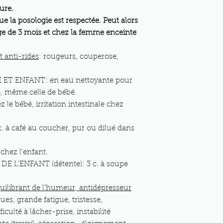
ure.
ue la posologie est respectée. Peut alors
'âge de 3 mois et chez la femme enceinte
 anti-rides
: rougeurs, couperose,
ET ENFANT: en eau nettoyante pour
, même celle de bébé.
z le bébé, irritation intestinale chez
à café au coucher, pur ou dilué dans
 chez l'enfant.
 L'ENFANT (détente): 3 c. à soupe
ilibrant de l'humeur, antidépresseur
lues, grande fatigue, tristesse,
culté à lâcher-prise, instabilité