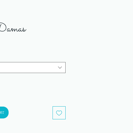
 Damas
er