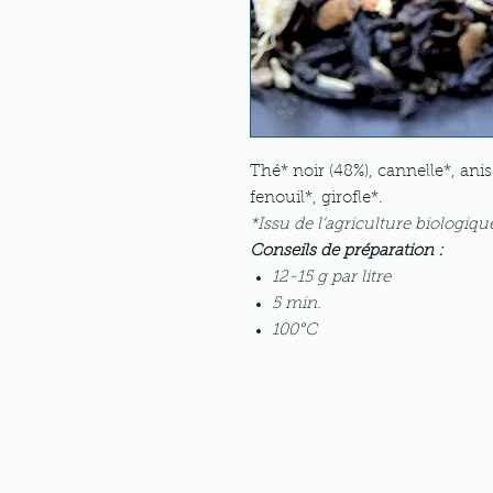
Thé* noir (48%), cannelle*, an
fenouil*, girofle*.
*Issu de l‘agriculture biologiqu
Conseils de préparation
:
12-15 g par litre
5 min.
100°C