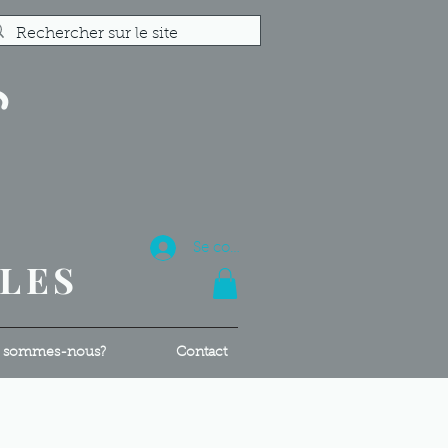
S
R
Se connecter
ALES
 sommes-nous?
Contact