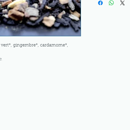
is vert*, gingembre*, cardamome*,
e.