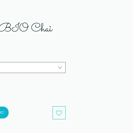
r BIO Chai
er