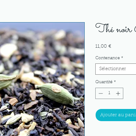
Thé noi
Prix
11,00 €
Contenance
*
Sélectionner
Quantité
*
Ajouter au pani