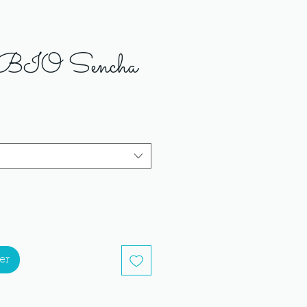
t BIO Sencha
er