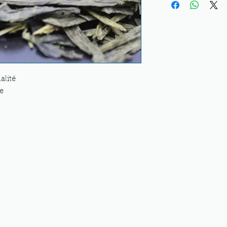
alité
ue