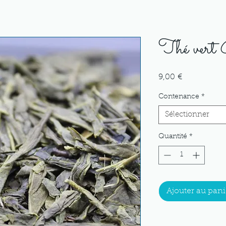
Thé ver
Prix
9,00 €
Contenance
*
Sélectionner
Quantité
*
Ajouter au pani