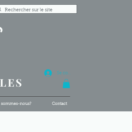
S
R
Se connecter
ALES
 sommes-nous?
Contact